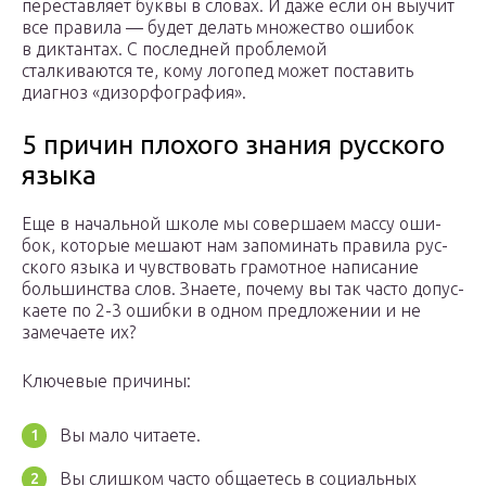
переставляет буквы в словах. И даже если он выучит
все правила — будет делать множество ошибок
в диктантах. С последней проблемой
сталкиваются те, кому логопед может поставить
диагноз «дизорфография».
5 причин плохого знания русского
языка
Еще в началь­ной шко­ле мы совер­ша­ем мас­су оши­
бок, кото­рые меша­ют нам запо­ми­нать пра­ви­ла рус­
ско­го язы­ка и чув­ство­вать гра­мот­ное напи­са­ние
боль­шин­ства слов. Знаете, поче­му вы так часто допус­
ка­е­те по 2-3 ошиб­ки в одном пред­ло­же­нии и не
заме­ча­е­те их?
Ключевые при­чи­ны:
Вы мало чита­е­те.
Вы слиш­ком часто обща­е­тесь в соци­аль­ных