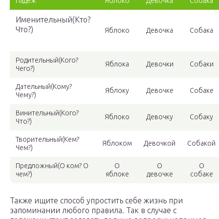
Падеж
Яблоко
Девочка
Собака
Именительный(Кто?
Что?)
Яблоко
Девочка
Собака
Родительный(Кого?
Яблока
Девочки
Собаки
Чего?)
Дательный(Кому?
Яблоку
Девочке
Собаке
Чему?)
Винительный(Кого?
Яблоко
Девочку
Собаку
Что?)
Творительный(Кем?
Яблоком
Девочкой
Собакой
Чем?)
Предложный(О ком? О
О
О
О
чем?)
яблоке
девочке
собаке
Также ищите способ упростить себе жизнь при
запоминании любого правила. Так в случае с