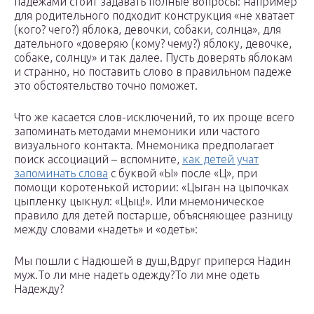
падежами стоит задавать полные вопросы: например
для родительного подходит конструкция «не хватает
(кого? чего?) яблока, девочки, собаки, солнца», для
дательного «доверяю (кому? чему?) яблоку, девочке,
собаке, солнцу» и так далее. Пусть доверять яблокам
и странно, но поставить слово в правильном падеже
это обстоятельство точно поможет.
Что же касается слов-исключений, то их проще всего
запоминать методами мнемоники или частого
визуального контакта. Мнемоника предполагает
поиск ассоциаций – вспомните,
как детей учат
запоминать слова
с буквой «Ы» после «Ц», при
помощи коротенькой истории: «Цыган на цыпочках
цыпленку цыкнул: «Цыц!». Или мнемоническое
правило для детей постарше, объясняющее разницу
между словами «надеть» и «одеть»:
Мы пошли с Надюшей в душ,Вдруг приперся Надин
муж.То ли мне надеть одежду?То ли мне одеть
Надежду?