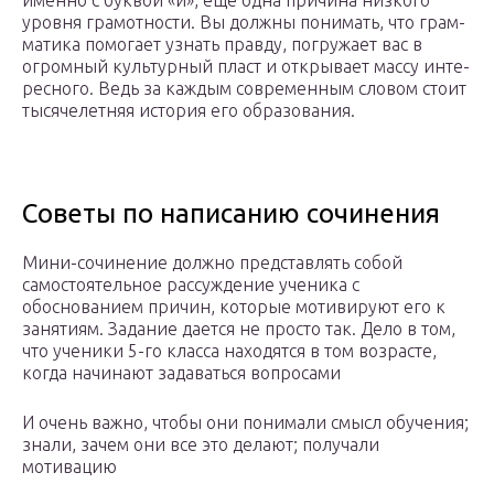
имен­но с бук­вой «и», еще одна при­чи­на низ­ко­го
уров­ня гра­мот­но­сти. Вы долж­ны пони­мать, что грам­
ма­ти­ка помо­га­ет узнать прав­ду, погру­жа­ет вас в
огром­ный куль­тур­ный пласт и откры­ва­ет мас­су инте­
рес­но­го. Ведь за каж­дым совре­мен­ным сло­вом сто­ит
тыся­че­лет­няя исто­рия его обра­зо­ва­ния.
Советы по написанию сочинения
Мини-сочинение должно представлять собой
самостоятельное рассуждение ученика с
обоснованием причин, которые мотивируют его к
занятиям. Задание дается не просто так. Дело в том,
что ученики 5-го класса находятся в том возрасте,
когда начинают задаваться вопросами
И очень важно, чтобы они понимали смысл обучения;
знали, зачем они все это делают; получали
мотивацию