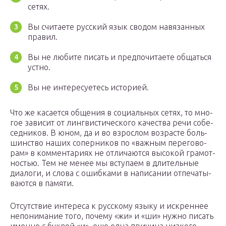
сетях.
Вы счи­та­е­те рус­ский язык сво­дом навя­зан­ных
пра­вил.
Вы не люби­те писать и пред­по­чи­та­е­те общать­ся
уст­но.
Вы не инте­ре­су­е­тесь исто­ри­ей.
Что же каса­ет­ся обще­ния в соци­аль­ных сетях, то мно­
гое зави­сит от линг­ви­сти­че­ско­го каче­ства речи собе­
сед­ни­ков. В юном, да и во взрос­лом воз­расте боль­
шин­ство наших сопер­ни­ков по «важ­ным пере­го­во­
рам» в ком­мен­та­ри­ях не отли­ча­ют­ся высо­кой гра­мот­
но­стью. Тем не менее мы всту­па­ем в дли­тель­ные
диа­ло­ги, и сло­ва с ошиб­ка­ми в напи­са­нии отпе­ча­ты­
ва­ют­ся в памя­ти.
Отсутствие инте­ре­са к рус­ско­му язы­ку и искрен­нее
непо­ни­ма­ние того, поче­му «жи» и «ши» нуж­но писать