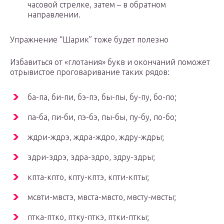
часовой стрелке, затем – в обратном
направлении.
Упражнение “Шарик” тоже будет полезно
Избавиться от «глотания» букв и окончаний поможет
отрывистое проговаривание таких рядов:
ба-па, би-пи, бэ-пэ, бы-пы, бу-пу, бо-по;
па-ба, пи-би, пэ-бэ, пы-бы, пу-бу, по-бо;
ждри-ждрэ, ждра-ждро, ждру-ждры;
здри-здрэ, здра-здро, здру-здры;
кпта-кпто, кпту-кптэ, кпти-кпты;
мсвти-мвстэ, мвста-мвсто, мвсту-мвсты;
птка-птко, птку-пткэ, птки-пткы;