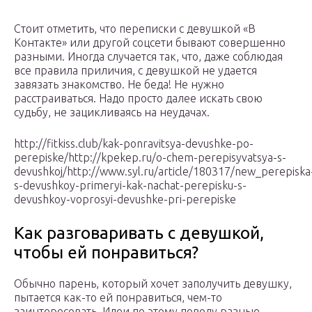
Стоит отметить, что переписки с девушкой «В
Контакте» или другой соцсети бывают совершенно
разными. Иногда случается так, что, даже соблюдая
все правила приличия, с девушкой не удается
завязать знакомство. Не беда! Не нужно
расстраиваться. Надо просто далее искать свою
судьбу, не зацикливаясь на неудачах.
http://fitkiss.club/kak-ponravitsya-devushke-po-
perepiske/http://kpekep.ru/o-chem-perepisyvatsya-s-
devushkoj/http://www.syl.ru/article/180317/new_perepiska
s-devushkoy-primeryi-kak-nachat-perepisku-s-
devushkoy-voprosyi-devushke-pri-perepiske
Как разговаривать с девушкой,
чтобы ей понравиться?
Обычно парень, который хочет заполучить девушку,
пытается как-то ей понравиться, чем-то
заинтересовать. Идеи по этому поводу разные.