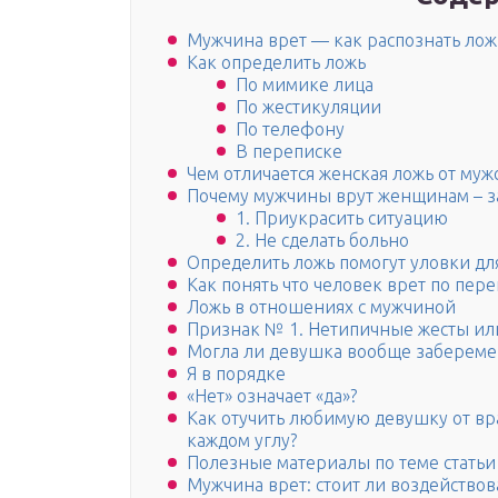
Мужчина врет — как распознать лож
Как определить ложь
По мимике лица
По жестикуляции
По телефону
В переписке
Чем отличается женская ложь от муж
Почему мужчины врут женщинам – з
1. Приукрасить ситуацию
2. Не сделать больно
Определить ложь помогут уловки д
Как понять что человек врет по пер
Ложь в отношениях с мужчиной
Признак № 1. Нетипичные жесты ил
Могла ли девушка вообще забереме
Я в порядке
«Нет» означает «да»?
Как отучить любимую девушку от вра
каждом углу?
Полезные материалы по теме статьи
Мужчина врет: стоит ли воздействов