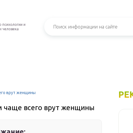
о психологии и
и человека
РЕ
сего врут женщины
м чаще всего врут женщины
жание: