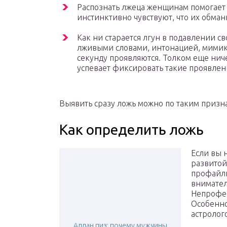
Распознать лжеца женщинам помогает
инстинктивно чувствуют, что их обманы
Как ни старается лгун в подавлении с
лживыми словами, интонацией, мимико
секунду проявляются. Толком еще нич
успевает фиксировать такие проявлен
Выявить сразу ложь можно по таким призн
Как определить ложь
Если вы 
развитой
профайли
внимател
Непрофес
Особенно
астролог
Аллан пиз: почему мужчины