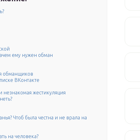
ь?
ской
ачем ему нужен обман
ля обманщиков
еписке ВКонтакте
и незнакомая жестикуляция
неть?
нья? Чтоб была честна и не врала на
ать на человека?