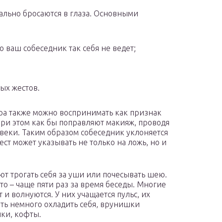
ально бросаются в глаза. Основными
 ваш собеседник так себя не ведет;
ых жестов.
ра также можно воспринимать как признак
 при этом как бы поправляют макияж, проводя
веки. Таким образом собеседник уклоняется
ст может указывать не только на ложь, но и
т трогать себя за уши или почесывать шею.
то – чаще пяти раз за время беседы. Многие
 и волнуются. У них учащается пульс, их
оть немного охладить себя, врунишки
шки, кофты.