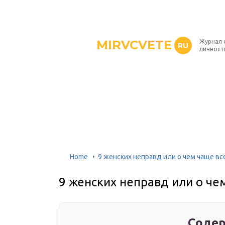
MIRVCVETE
Журнал 
RU
личност
Home
9 женских неправд или о чем чаще в
9 женских неправд или о че
Содер