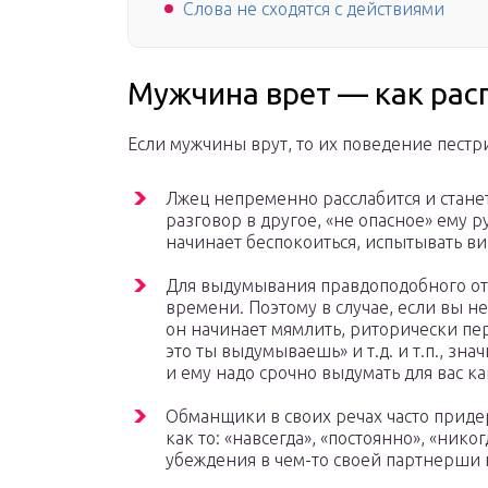
Слова не сходятся с действиями
Мужчина врет — как рас
Если мужчины врут, то их поведение пестр
Лжец непременно расслабится и стане
разговор в другое, «не опасное» ему р
начинает беспокоиться, испытывать ви
Для выдумывания правдоподобного отв
времени. Поэтому в случае, если вы н
он начинает мямлить, риторически пер
это ты выдумываешь» и т.д. и т.п., зна
и ему надо срочно выдумать для вас к
Обманщики в своих речах часто прид
как то: «навсегда», «постоянно», «нико
убеждения в чем-то своей партнерши 