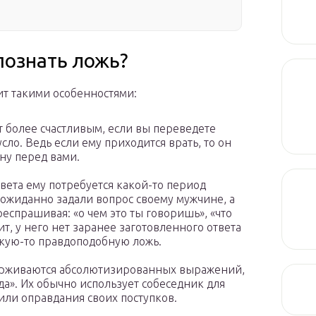
познать ложь?
ит такими особенностями:
т более счастливым, если вы переведете
усло. Ведь если ему приходится врать, то он
ну перед вами.
ета ему потребуется какой-то период
еожиданно задали вопрос своему мужчине, а
еспрашивая: «о чем это ты говоришь», «что
чит, у него нет заранее заготовленного ответа
акую-то правдоподобную ложь.
ерживаются абсолютизированных выражений,
гда». Их обычно использует собеседник для
или оправдания своих поступков.