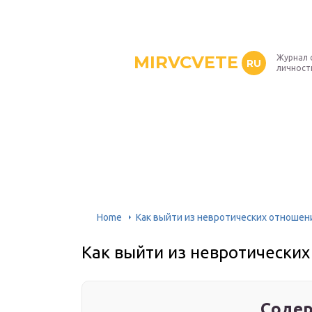
MIRVCVETE
Журнал 
RU
личност
Home
Как выйти из невротических отношен
Как выйти из невротически
Содер