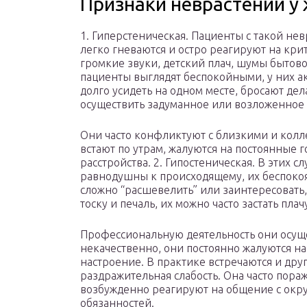
Признаки неврастении у
1. Гиперстеническая. Пациенты с такой не
легко гневаются и остро реагируют на кр
громкие звуки, детский плач, шумы бытов
пациенты выглядят беспокойными, у них а
долго усидеть на одном месте, бросают де
осуществить задуманное или возложенное 
Они часто конфликтуют с близкими и колле
встают по утрам, жалуются на постоянные 
расстройства. 2. Гипостеническая. В этих с
равнодушны к происходящему, их беспокоя
сложно “расшевелить” или заинтересовать,
тоску и печаль, их можно часто застать п
Профессиональную деятельность они осуще
некачественно, они постоянно жалуются на
настроение. В практике встречаются и др
раздражительная слабость. Она часто пора
возбужденно реагируют на общение с ок
обязанностей.