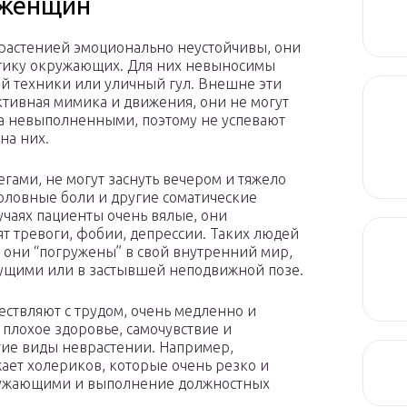
 женщин
врастенией эмоционально неустойчивы, они
итику окружающих. Для них невыносимы
ой техники или уличный гул. Внешне эти
ктивная мимика и движения, они не могут
ла невыполненными, поэтому не успевают
на них.
гами, не могут заснуть вечером и тяжело
головные боли и другие соматические
лучаях пациенты очень вялые, они
т тревоги, фобии, депрессии. Таких людей
 они “погружены” в свой внутренний мир,
лачущими или в застывшей неподвижной позе.
ствляют с трудом, очень медленно и
 плохое здоровье, самочувствие и
угие виды неврастении. Например,
жает холериков, которые очень резко и
ружающими и выполнение должностных