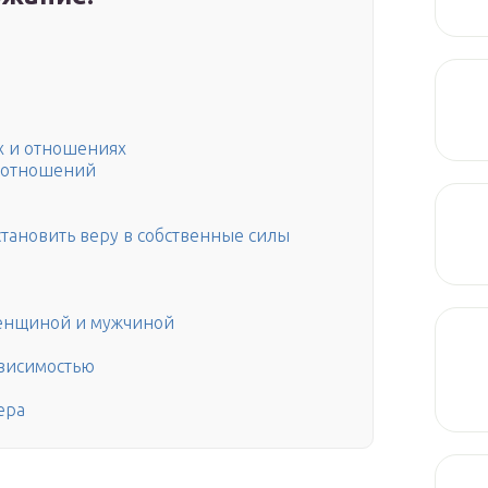
х и отношениях
а отношений
становить веру в собственные силы
енщиной и мужчиной
висимостью
ера