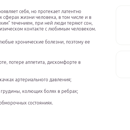
оявляет себя, но протекает латентно
х сферах жизни человека, в том числе и в
хим” течением, при ней люди теряют сон,
изическом контакте с любимым человеком.
 любые хронические болезни, поэтому ее
:
оте, потере аппетита, дискомфорте в
скачках артериального давления;
я грудины, колющих болях в ребрах;
 обморочных состояниях.