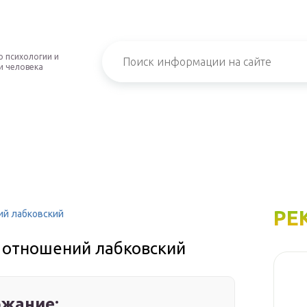
о психологии и
и человека
РЕ
ий лабковский
х отношений лабковский
жание: