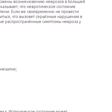
вержены возникновению неврозов в большей
казывает, что невротическое состояние
тепени. Если же своевременно не провести
иться, что вызовет серьёзные нарушения в
ые распространённые симптомы невроза у
незапно;
ека. Истерическое состояние может