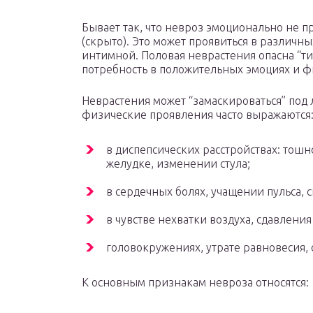
Бывает так, что невроз эмоционально не пр
(скрыто). Это может проявиться в различны
интимной. Половая неврастения опасна “ти
потребность в положительных эмоциях и ф
Неврастения может “замаскироваться” под
физические проявления часто выражаются
в диспепсических расстройствах: тошн
желудке, изменении стула;
в сердечных болях, учащении пульса, 
в чувстве нехватки воздуха, сдавлени
головокружениях, утрате равновесия,
К основным признакам невроза относятся: