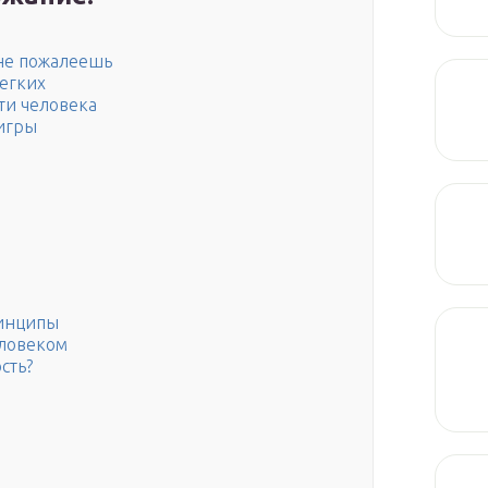
 не пожалеешь
легких
ти человека
игры
ринципы
еловеком
сть?