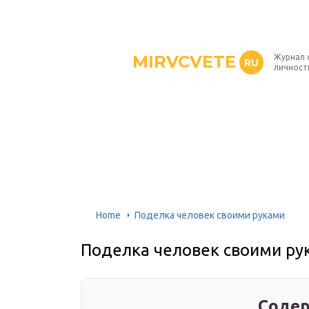
MIRVCVETE
Журнал 
RU
личност
Home
Поделка человек своими руками
Поделка человек своими ру
Содер