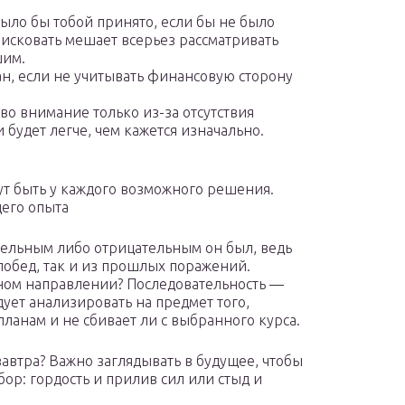
ло бы тобой принято, если бы не было
рисковать мешает всерьез рассматривать
шим.
ан, если не учитывать финансовую сторону
о внимание только из-за отсутствия
 будет легче, чем кажется изначально.
ут быть у каждого возможного решения.
щего опыта
тельным либо отрицательным он был, ведь
побед, так и из прошлых поражений.
ном направлении? Последовательность —
дует анализировать на предмет того,
планам и не сбивает ли с выбранного курса.
завтра? Важно заглядывать в будущее, чтобы
ор: гордость и прилив сил или стыд и