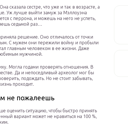
на сказала сестре, что уже и так в возрасте, а
ше. Уж лучше выйти замуж за Мэллоуэна
ется с перрона, и можешь на него не успеть,
яешь седьмой раз…
приняла решение. Оно отличалось от точки
ьным. С мужем они пережили войну и пробыли
стал главным человеком в ее жизни. Даже
 любимым мужчиной.
иху. Могла годами проверять отношения. В
честве. Да и непоседливый археолог мог бы
роверить, подождать. Но не стоит забывать,
жизнь проходит.
ром не пожалеешь
чше оценить ситуацию, чтобы быстро принять
нный вариант может не нравиться на 100 %,
хим.