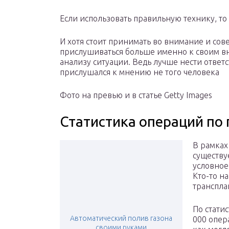
Если использовать правильную технику, то
И хотя стоит принимать во внимание и сов
прислушиваться больше именно к своим 
анализу ситуации. Ведь лучше нести ответст
прислушался к мнению не того человека
Фото на превью и в статье Getty Images
Статистика операций по 
В рамках
существуе
условное
Кто-то н
транспла
По статис
Автоматический полив газона
000 опер
своими руками