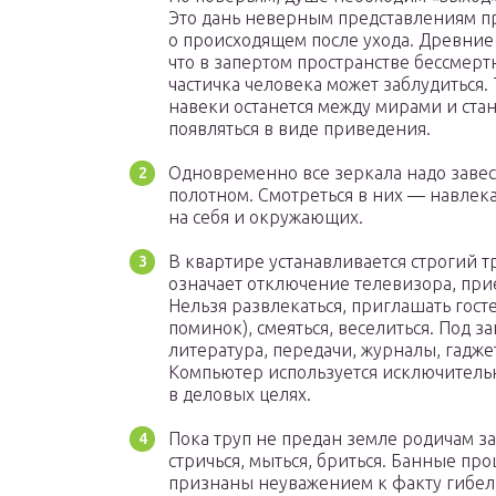
Это дань неверным представлениям п
о происходящем после ухода. Древние 
что в запертом пространстве бессмерт
частичка человека может заблудиться. 
навеки останется между мирами и ста
появляться в виде приведения.
Одновременно все зеркала надо заве
полотном. Смотреться в них — навлека
на себя и окружающих.
В квартире устанавливается строгий тр
означает отключение телевизора, при
Нельзя развлекаться, приглашать гост
поминок), смеяться, веселиться. Под з
литература, передачи, журналы, гадже
Компьютер используется исключитель
в деловых целях.
Пока труп не предан земле родичам 
стричься, мыться, бриться. Банные пр
признаны неуважением к факту гибел