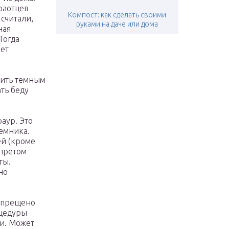
раотцев
Компост: как сделать своими
считали,
руками на даче или дома
ная
Тогда
нет
сить темным
ть беду
аур. Это
емника.
ей (кроме
апретом
ты.
но
запрещено
оцедуры
и. Может