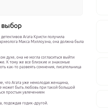
 выбор
 детективов Агата Кристи получила
археолога Макса Мэллоуэна, она должна была
ом духе, она не могла согласиться выйти
же. К тому же все близкие и знакомые
оть как-то развеять сомнения, писательница
, что Агата уже немолодая женщина,
ве может быть любовь при такой большой
ться простым увлечением
а, подождав годик-другой.