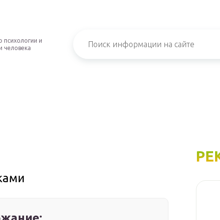
о психологии и
и человека
РЕ
ками
жание: