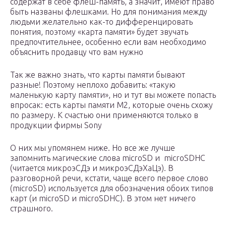
содержат в себе флеш-память, а значит, имеют право
быть названы флешками. Но для понимания между
людьми желательно как-то дифференцировать
понятия, поэтому «карта памяти» будет звучать
предпочтительнее, особенно если вам необходимо
объяснить продавцу что вам нужно
Так же важно знать, что карты памяти бывают
разные! Поэтому неплохо добавить: «такую
маленькую карту памяти», но и тут вы можете попасть
впросак: есть карты памяти M2, которые очень схожу
по размеру. К счастью они применяются только в
продукции фирмы Sony
О них мы упомянем ниже. Но все же лучше
запомнить магические слова microSD и microSDHC
(читается микроэСДэ и микроэСДэХаЦэ). В
разговорной речи, кстати, чаще всего первое слово
(microSD) используется для обозначения обоих типов
карт (и microSD и microSDHC). В этом нет ничего
страшного.