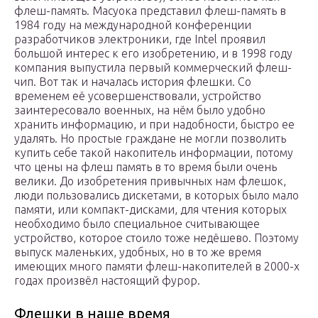
флеш-память. Масуока представил флеш-память в
1984 году на международной конференции
разработчиков электроники, где Intel проявил
большой интерес к его изобретению, и в 1998 году
компания выпустила первый коммерческий флеш-
чип. Вот так и началась история флешки. Со
временем её усовершенствовали, устройство
заинтересовало военных, на нём было удобно
хранить информацию, и при надобности, быстро ее
удалять. Но простые граждане не могли позволить
купить себе такой накопитель информации, потому
что цены на флеш память в то время были очень
велики. До изобретения привычных нам флешок,
люди пользовались дискетами, в которых было мало
памяти, или компакт-дисками, для чтения которых
необходимо было специальное считывающее
устройство, которое стоило тоже недёшево. Поэтому
выпуск маленьких, удобных, но в то же время
имеющих много памяти флеш-накопителей в 2000-х
годах произвёл настоящий фурор.
Флешки в наше время