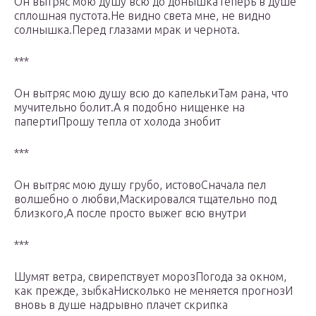
Он вытряс мою душу всю до донышкаТеперь в душе
сплошная пустота.Не видно света мне, не видно
солнышка.Перед глазами мрак и чернота.
***
Он вытряс мою душу всю до капелькиТам рана, что
мучительно болит.А я подобно нищенке на
папертиПрошу тепла от холода знобит
***
Он вытряс мою душу грубо, истовоСначала пел
волшебно о любви,Маскировался тщательно под
близкого,А после просто выжег всю внутри
***
Шумят ветра, свирепствует морозПогода за окном,
как прежде, зыбкаНисколько не меняется прогнозИ
вновь в душе надрывно плачет скрипка