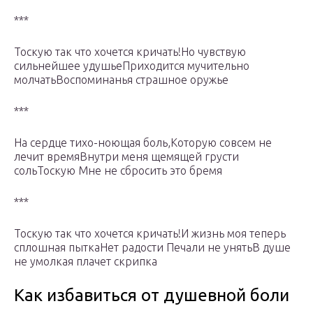
***
Тоскую так что хочется кричать!Но чувствую
сильнейшее удушьеПриходится мучительно
молчатьВоспоминанья страшное оружье
***
На сердце тихо-ноющая боль,Которую совсем не
лечит времяВнутри меня щемящей грусти
сольТоскую Мне не сбросить это бремя
***
Тоскую так что хочется кричать!И жизнь моя теперь
сплошная пыткаНет радости Печали не унятьВ душе
не умолкая плачет скрипка
Как избавиться от душевной боли