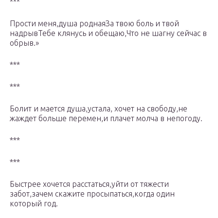
***
Прости меня,душа роднаяЗа твою боль и твой
надрывТебе клянусь и обещаю,Что не шагну сейчас в
обрыв.»
***
***
Болит и мается душа,устала, хочет на свободу,не
жаждет больше перемен,и плачет молча в непогоду.
***
***
Быстрее хочется расстаться,уйти от тяжести
забот,зачем скажите просыпаться,когда один
который год.