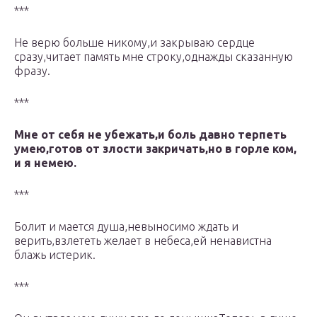
***
Не верю больше никому,и закрываю сердце
сразу,читает память мне строку,однажды сказанную
фразу.
***
Мне от себя не убежать,и боль давно терпеть
умею,готов от злости закричать,но в горле ком,
и я немею.
***
Болит и мается душа,невыносимо ждать и
верить,взлететь желает в небеса,ей ненавистна
блажь истерик.
***