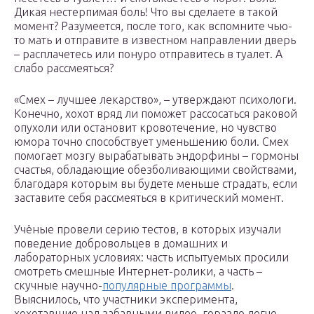
Дикая нестерпимая боль! Что вы сделаете в такой
момент? Разумеется, после того, как вспомните чью-
то мать и отправите в известном направлении дверь
– расплачетесь или понуро отправитесь в туалет. А
слабо рассмеяться?
«Смех – лучшее лекарство», – утверждают психологи.
Конечно, хохот вряд ли поможет рассосаться раковой
опухоли или остановит кровотечение, но чувство
юмора точно способствует уменьшению боли. Смех
помогает мозгу вырабатывать эндорфины – гормоны
счастья, обладающие обезболивающими свойствами,
благодаря которым вы будете меньше страдать, если
заставите себя рассмеяться в критический момент.
Учёные провели серию тестов, в которых изучали
поведение добровольцев в домашних и
лабораторных условиях: часть испытуемых просили
смотреть смешные Интернет-ролики, а часть –
скучные научно-
популярные программы
.
Выяснилось, что участники эксперимента,
хохотавшие над забавными видео, гораздо легче