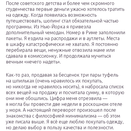
После советского детства и более чем скромного
студенчества первые деньги ужасно хотелось тратить
на одежду. Когда появилась возможность
путешествовать, шопинг стал обязательной частью
программы. Из Нью-Йорка я привезла
дополнительный чемодан. Номер в Риме заполонили
пакеты. Я ездила на распродажи и в аутлеты. Места
в шкафу катастрофически не хватало. Я постоянно
перебирала вещи, ненужные отвозила маме или
сдавала в комиссионку. И продолжала мучиться
вечным «нечего надеть».
Как-то раз, продавая за бесценок три пары туфель
на шпильках (очень нравилось их покупать,
но никогда не нравилось носить), я набросала список
всех вещей на продажу и посчитала сумму, в которую
они мне обошлись. Цифра меня отрезвила —
я могла бы провести две недели в роскошном отеле
у моря. А настоящий переворот произошел после
знакомства с философией минимализма — об этом
уже писала выше. Я всё еще люблю покупать одежду,
но делаю выбор в пользу качества и полезности.