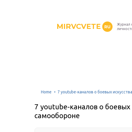
MIRVCVETE
Журнал 
RU
личност
Home
7 youtube-каналов о боевых искусств
7 youtube-каналов о боевых 
самообороне