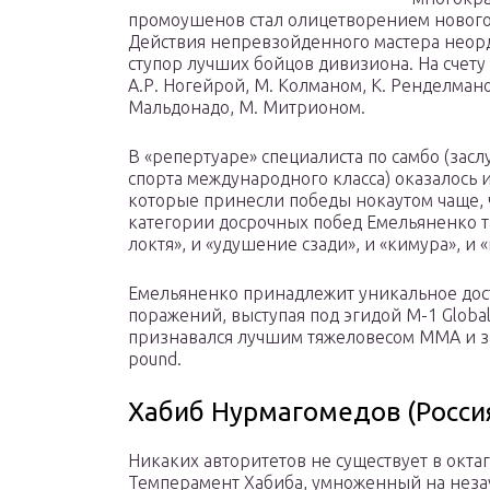
промоушенов стал олицетворением нового 
Действия непревзойденного мастера неор
ступор лучших бойцов дивизиона. На счету 
А.Р. Ногейрой, М. Колманом, К. Ренделман
Мальдонадо, М. Митрионом.
В «репертуаре» специалиста по самбо (зас
спорта международного класса) оказалось 
которые принесли победы нокаутом чаще,
категории досрочных побед Емельяненко та
локтя», и «удушение сзади», и «кимура», и «
Емельяненко принадлежит уникальное дост
поражений, выступая под эгидой M-1 Global 
признавался лучшим тяжеловесом ММА и з
pound.
Хабиб Нурмагомедов (Росси
Никаких авторитетов не существует в окта
Темперамент Хабиба, умноженный на незау