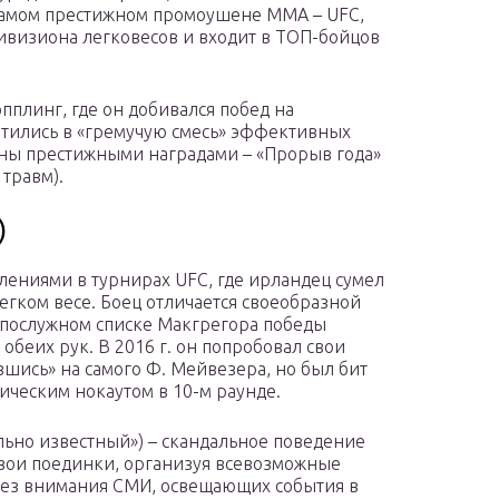
 самом престижном промоушене ММА – UFC,
ивизиона легковесов и входит в ТОП-бойцов
пплинг, где он добивался побед на
тились в «гремучую смесь» эффективных
ены престижными наградами – «Прорыв года»
 травм).
)
лениями в турнирах UFC, где ирландец сумел
егком весе. Боец отличается своеобразной
В послужном списке Макгрегора победы
 обеих рук. В 2016 г. он попробовал свои
шись» на самого Ф. Мейвезера, но был бит
ческим нокаутом в 10-м раунде.
льно известный») – скандальное поведение
свои поединки, организуя всевозможные
 без внимания СМИ, освещающих события в