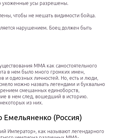
о ухоженные усы разрешены.
ены, чтобы не мешать видимости бойца.
является нарушением. Боец должен быть
существования ММА как самостоятельного
рта в нем было много громких имен,
в и одиозных личностей. Но, есть и люди,
смело можно назвать легендами и буквально
орением смешанных единоборств,
ие в нем след, вошедший в историю.
некоторых из них.
 Емельяненко (Россия)
ий Император», как называют легендарного
тного чемпиона различных ММА-