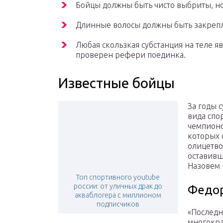
Бойцы должны быть чисто выбриты, н
Длинные волосы должны быть закрепл
Любая скользкая субстанция на теле 
проверен рефери поединка.
Известные бойцы
За годы 
вида спо
чемпионо
которых 
олицетв
оставивш
Назовем 
Топ спортивного youtube
россии: от уличных драк до
Федор
акваблогера с миллионом
подписчиков
«Последн
многокра