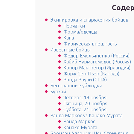
Содер
Экипировка и снаряжения бойцов
Перчатки
Форма/одежда
Капа
Физическая внешность
Известные бойцы
Федор Емельяненко (Россия)
Хабиб Нурмагомедов (Россия)
Конор Макгрегор (Ирландия)
Жорж Сен-Пьер (Канада)
Ронда Роузи (США)
Бесстрашные ублюдки
Зурхай
Четверг, 19 ноября
Пятница, 20 ноября
Суббота, 21 ноября
Ранда Маркос vs Канако Мурата
Ранда Маркос
Канако Мурата
Брендан Аллен vs Шон Стриклэнд