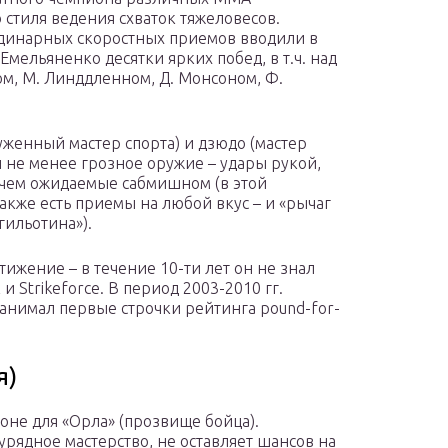
стиля ведения схваток тяжеловесов.
динарных скоростных приемов вводили в
Емельяненко десятки ярких побед, в т.ч. над
ом, М. Линддленном, Д. Монсоном, Ф.
луженный мастер спорта) и дзюдо (мастер
и не менее грозное оружие – удары рукой,
 чем ожидаемые сабмишном (в этой
кже есть приемы на любой вкус – и «рычаг
гильотина»).
ижение – в течение 10-ти лет он не знал
и Strikeforce. В период 2003-2010 гг.
анимал первые строчки рейтинга pound-for-
я)
гоне для «Орла» (прозвище бойца).
рядное мастерство, не оставляет шансов на