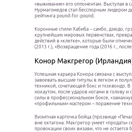
«выживание» его оппонентам. Выступая в
Нурмагомедов стал бесспорным лидером д
рейтинга pound-for-pound.
Коронные стили Хабиба – самбо, дзюдо, грэ
крупнейших мировых первенствах, превра
действий в «клетке», которые были отмеч
(2013 г.), «Возвращение года (2016 г., после
Конор Макгрегор (Ирландия
Успешная карьера Конора связана с выступ
завоевать высшие титулы в легком и полул
техникой, сочетающей бокс и тхэквондо. 
нокаутом, после ударов ногами в голову и с
силы в профессиональном боксе, «замахнув
«профильным» мастером – поражение техни
Визитная карточка бойца (прозвище «Печа
вне октагона. Макгрегор умеет «продать» 
провокации своих визави, что не остается