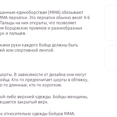
ешанным единоборствам (ММА) обязывают
МА перчатки. Это перчатки обычно весят 4-6
 Пальцы на них открыты, что позволяет
ния борцовских приемов и разнообразных
ук и пальцев.
тками руки каждого бойца должны быть
ей или спортивной лентой.
рты. В зависимости от дизайна они могут
 бойца. Кто-то предпочитает шорты в обтяжку,
о-то длинные, кто-то короткие.
кой-либо верхней одежды. Бойцы-женщины,
решается закрытый верх.
ок относительно одежды бойцов ММА: